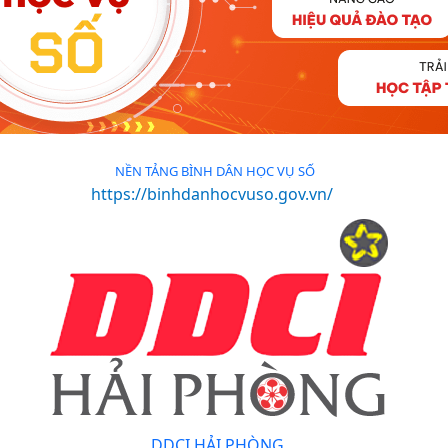
NỀN TẢNG BÌNH DÂN HỌC VỤ SỐ
https://binhdanhocvuso.gov.vn/
DDCI HẢI PHÒNG