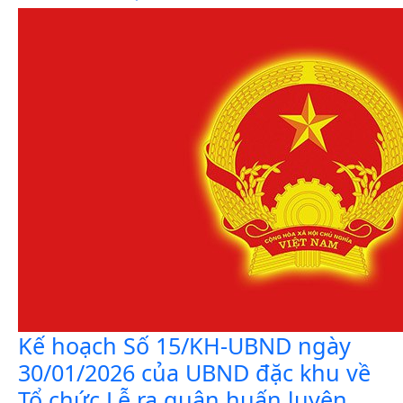
Kế hoạch Số 15/KH-UBND ngày
30/01/2026 của UBND đặc khu về
Tổ chức Lễ ra quân huấn luyện