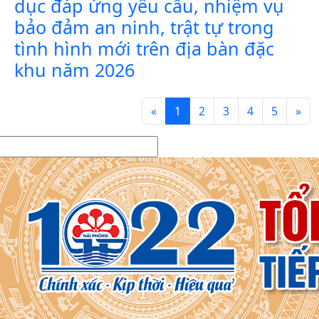
dục đáp ứng yêu cầu, nhiệm vụ
bảo đảm an ninh, trật tự trong
tình hình mới trên địa bàn đặc
khu năm 2026
«
1
2
3
4
5
»