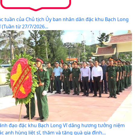
ác tuần của Chủ tịch Ủy ban nhân dân đặc khu Bạch Long
ĩ (Tuần từ 27/7/2026...
ãnh đạo đặc khu Bạch Long Vĩ dâng hương tưởng niệm
ác anh hùng liệt sĩ, thăm và tặng quà gia đình...