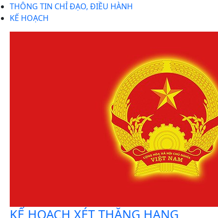
THÔNG TIN CHỈ ĐẠO, ĐIỀU HÀNH
KẾ HOẠCH
KẾ HOẠCH XÉT THĂNG HẠNG