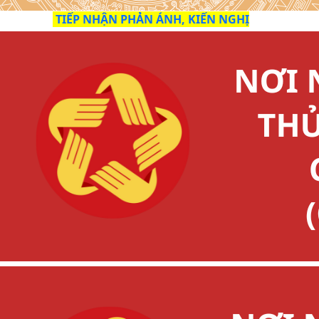
TIẾP NHẬN PHẢN ÁNH, KIẾN NGHỊ