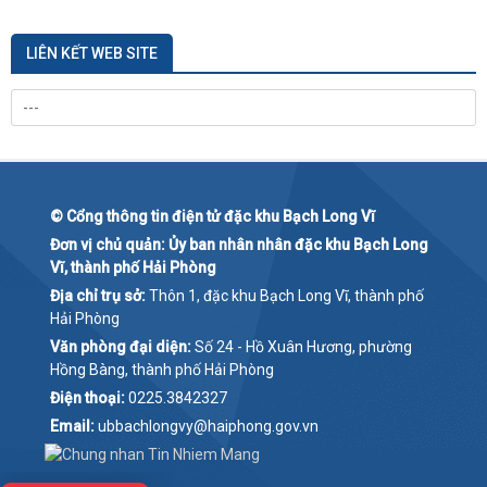
khu V/v Bãi bỏ các văn bản quy...
Bạch Long Vĩ tổ chức chương trình giáo dục kỹ năng phòng, chống đuối nước
LIÊN KẾT WEB SITE
và an toàn giao thông cho...
HỘI ĐỒNG XÉT THĂNG HẠNG VIÊN CHỨC ĐẶC KHU BẠCH LONG VĨ THÔNG BÁO:
Thời gian, nội quy, hình thức,...
KẾ HOẠCH XÉT THĂNG HẠNG CHỨC DANH NGHỀ NGHIỆP VIÊN CHỨC TỪ NHÂN
VIÊN (HẠNG V) LÊN CÁN SỰ (HẠNG IV)
Đặc khu Bạch Long Vĩ tổ chức diễn tập phòng thủ dân sự năm 2026
© Cổng thông tin điện tử đặc khu Bạch Long Vĩ
Đặc khu Bạch Long Vĩ tổ chức Đại hội đại biểu Hội Khuyến học lần thứ I, nhiệm
Đơn vị chủ quản: Ủy ban nhân nhân đặc khu Bạch Long
kỳ 2026 – 2031
Vĩ, thành phố Hải Phòng
Đoàn Thanh niên Đặc khu ra quân hưởng ứng phong trào "Toàn dân chung tay
Địa chỉ trụ sở:
Thôn 1, đặc khu Bạch Long Vĩ, thành phố
bảo vệ môi trường vì một...
Hải Phòng
Đẩy mạnh cài đặt và sử dụng ứng dụng Công dân số "Smart Hải Phòng" –
Văn phòng đại diện:
Số 24 - Hồ Xuân Hương, phường
Chung tay xây dựng chính quyền...
Hồng Bàng, thành phố Hải Phòng
Đặc khu Bạch Long Vĩ đẩy mạnh tuyên truyền, vận động cài đặt và sử dụng ứng
Điện thoại:
0225.3842327
dụng Công dân số Smart...
Email:
ubbachlongvy@haiphong.gov.vn
Khai mạc hoạt động hè và hưởng ứng Tháng hành động vì trẻ em năm 2026 tại
đặc khu Bạch Long Vĩ
Công văn Số 674/UBND-TTPVHCC ngày 18 tháng 5 năm 2026 của UBND đặc