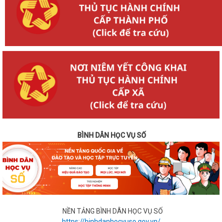
BÌNH DÂN HỌC VỤ SỐ
NỀN TẢNG BÌNH DÂN HỌC VỤ SỐ
https://binhdanhocvuso.gov.vn/