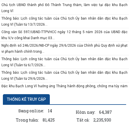
Chủ tịch UBND thành phố Đỗ Thành Trung thăm, làm việc tại đặc khu Bạch
Long Vĩ
Thông báo: Lịch công tác tuần của Chủ tịch Ủy ban nhân dân đặc khu Bạch
Long Vĩ (Tuần từ 13/7/2026...
Công văn Số 597/UBND-TTPVHCC ngày 12 tháng 5 năm 2026 của UBND đặc
khu V/v công khai Danh mục 03...
Nghị định số 246/2026/NĐ-CP ngày 29/6/2026 của Chính phủ Quy định xử phạt
vi phạm hành chính trong...
Thông báo: Lịch công tác tuần của Chủ tịch Ủy ban nhân dân đặc khu Bạch
Long Vĩ (Tuần từ 6/7/2026...
Thông báo: Lịch công tác tuần của Chủ tịch Ủy ban nhân dân đặc khu Bạch
Long Vĩ (Tuần từ 29/6/2026...
Đặc khu Bạch Long Vĩ hưởng ứng Tháng hành động phòng, chống ma túy năm
2026
THỐNG KÊ TRUY CẬP
Thông báo Kết quả xét thăng hạng chức danh nghề nghiệp viên chức từ Nhân
viên lên Cán sự
Đang online:
14
Hôm nay:
64,387
Tăng cường bảo vệ động vật hoang dã, chim di cư trên địa bàn đặc khu Bạch
Long Vĩ
Trong tuần:
81,425
Tất cả:
2,235,930
Quyết định số 01/2026/QĐ-UBND ngày 23 tháng 6 năm 2026 của UBND đặc